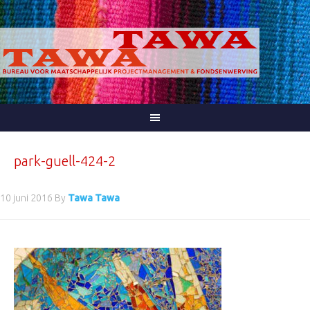
park-guell-424-2
10 juni 2016
By
Tawa Tawa