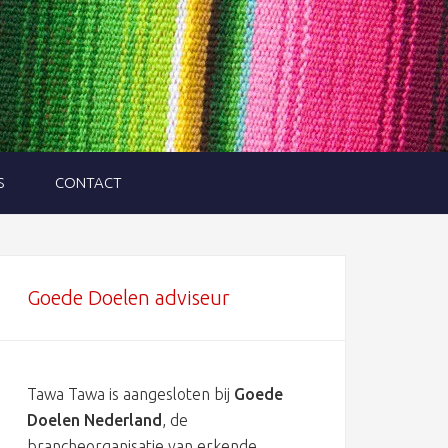
S
CONTACT
Goede Doelen adviseur
Tawa Tawa is aangesloten bij
Goede
Doelen Nederland
, de
brancheorganisatie van erkende