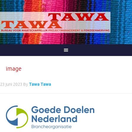
image
23 juni 2023
By
Tawa Tawa