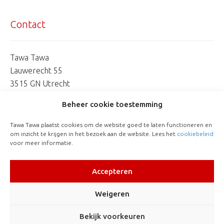
Contact
Tawa Tawa
Lauwerecht 55
3515 GN Utrecht
06 253 744 07
Beheer cookie toestemming
marionetman@tawatawa.nl
Tawa Tawa plaatst cookies om de website goed te laten functioneren en
om inzicht te krijgen in het bezoek aan de website. Lees het
cookiebeleid
voor meer informatie.
Accepteren
Weigeren
Bekijk voorkeuren
TAWA TAWA © 2026 ·
PRIVACY
· WEBSITE:
DKF